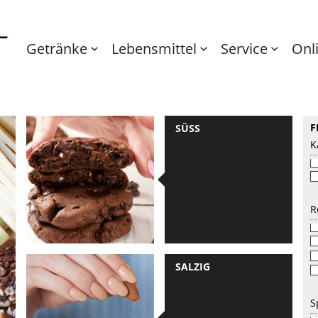
Getränke
Lebensmittel
Service
Onl
F
SÜSS
K
R
SALZIG