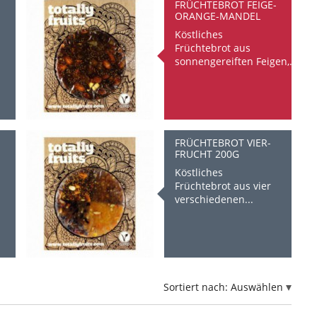
FRÜCHTEBROT FEIGE-
ORANGE-MANDEL
Köstliches
Früchtebrot aus
sonnengereiften Feigen,...
FRÜCHTEBROT VIER-
FRUCHT 200G
Köstliches
Früchtebrot aus vier
verschiedenen...
Sortiert nach:
Auswählen