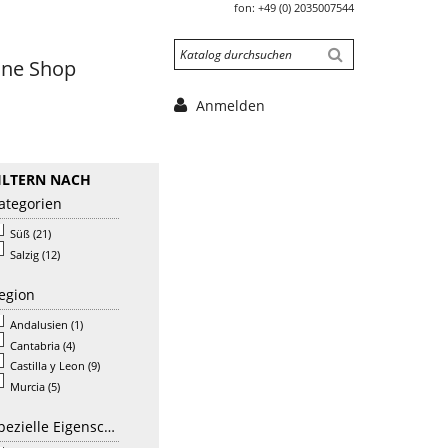
fon:
+49 (0) 2035007544
ine Shop
Anmelden
ILTERN NACH
ategorien
Süß
(21)
Salzig
(12)
egion
Andalusien
(1)
Cantabria
(4)
Castilla y Leon
(9)
Murcia
(5)
Spezielle Eigenschaften