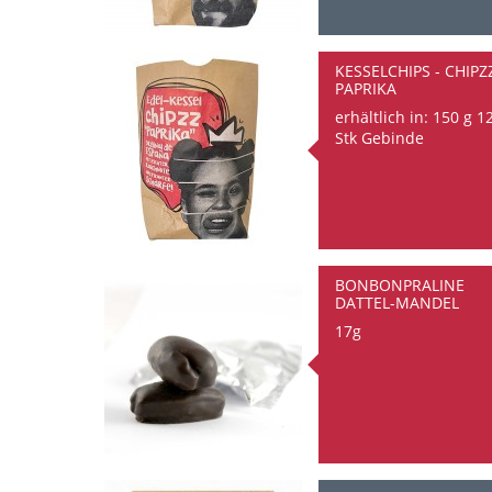
KESSELCHIPS - CHIPZ
PAPRIKA
erhältlich in: 150 g 1
Stk Gebinde
BONBONPRALINE
DATTEL-MANDEL
17g