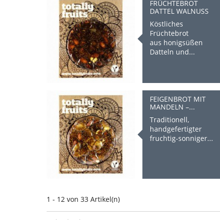
FRÜCHTEBROT
DATTEL WALNUSS
Köstliches
Früchtebrot
aus honigsüßen
Datteln und...
FEIGENBROT MIT
MANDELN –...
Traditionell,
handgefertigter
fruchtig-sonniger...
1 - 12 von 33 Artikel(n)