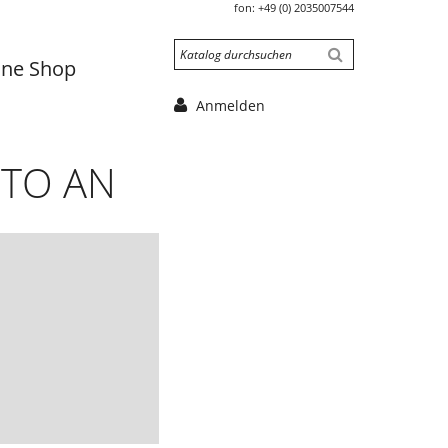
fon:
+49 (0) 2035007544
ine Shop
Anmelden
NTO AN