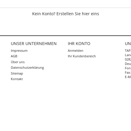
Kein Konto? Erstellen Sie hier eins
UNSER UNTERNEHMEN
IHR KONTO
UN
Impressum
Anmelden
TAP
Lan
AGB
Ihr Kundenbereich
0282
Über uns
Deu
Abonnieren
Datenschutzerklärung
Fon
Fax
Sitemap
E-M
Kontakt