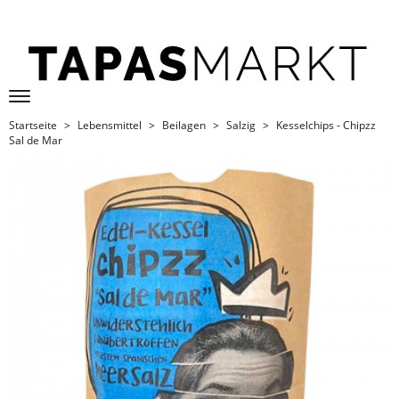
Startseite
Lebensmittel
Beilagen
Salzig
Kesselchips - Chipzz
Sal de Mar