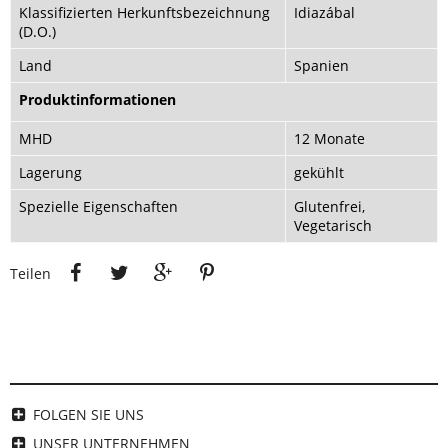
Klassifizierten Herkunftsbezeichnung
Idiazábal
(D.O.)
Land
Spanien
Produktinformationen
MHD
12 Monate
Lagerung
gekühlt
Spezielle Eigenschaften
Glutenfrei,
Vegetarisch
Teilen
Tweet
Google+
Pinterest
Teilen
FOLGEN SIE UNS
UNSER UNTERNEHMEN