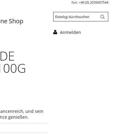
fon:
+49 (0) 2035007544
ine Shop
Anmelden
 DE
100G
nuancenreich, und sein
ance genießen.