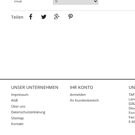
Inhalt
Teilen
Tweet
Google+
Pinterest
Teilen
UNSER UNTERNEHMEN
IHR KONTO
UN
Impressum
Anmelden
TAP
Lan
AGB
Ihr Kundenbereich
0282
Über uns
Deu
Abonnieren
Datenschutzerklärung
Fon
Fax
Sitemap
E-M
Kontakt