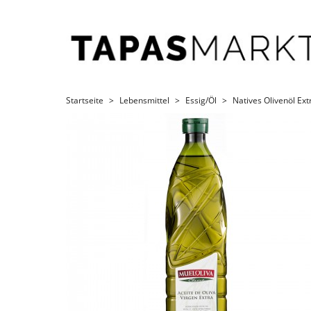
Startseite
Lebensmittel
Essig/Öl
Natives Olivenöl Ext