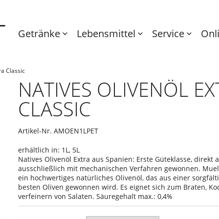
Getränke
Lebensmittel
Service
Onl
ra Classic
NATIVES OLIVENÖL EX
CLASSIC
Artikel-Nr.
AMOEN1LPET
erhältlich in: 1L, 5L
Natives Olivenöl Extra aus Spanien: Erste Güteklasse, direkt 
ausschließlich mit mechanischen Verfahren gewonnen. Mueleo
ein hochwertiges natürliches Olivenöl, das aus einer sorgfäl
besten Oliven gewonnen wird. Es eignet sich zum Braten, Ko
verfeinern von Salaten. Säuregehalt max.: 0,4%