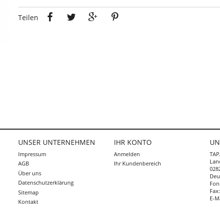
Teilen
Tweet
Google+
Pinterest
Teilen
UNSER UNTERNEHMEN
IHR KONTO
UN
Impressum
Anmelden
TAP
Lan
AGB
Ihr Kundenbereich
0282
Über uns
Deu
Abonnieren
Datenschutzerklärung
Fon
Fax
Sitemap
E-M
Kontakt