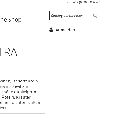
fon:
+49 (0) 2035007544
ine Shop
Anmelden
TRA
nnen, ist sortenrein
ovinz Sevilla in
rschöne dunkelgrüne
Äpfeln, Kräuter,
einen dichten, süßen
ert.