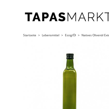
Startseite
Lebensmittel
Essig/Öl
Natives Olivenöl Ext