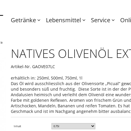
Getränke
Lebensmittel
Service
Onl
ra
NATIVES OLIVENÖL EX
Artikel-Nr.
GAOVE07LC
erhältlich in: 250ml, 500ml, 750ml, 1l
Das Öl wird ausschliesslich aus der Olivensorte „Picual“ gewo
und besonders süß und fruchtig. Diese Sorte ist in der der Pr
Andalusien heimisch und verleiht dem Olivenöl eine wunde
Farbe mit goldenen Reflexen. Aromen von frischem Grün und 
Artischocken, Mandeln, Bananen und reifen Tomaten. Es hat 
Geschmack und ist im Nachgang angenehm bitter ausbalanci
Inhalt