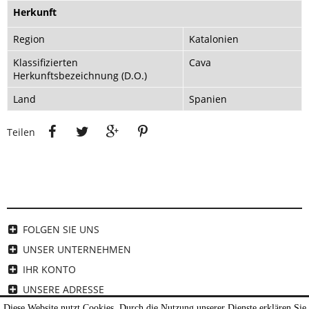
Herkunft
Region
Katalonien
Klassifizierten
Cava
Herkunftsbezeichnung (D.O.)
Land
Spanien
Teilen
Tweet
Google+
Pinterest
Teilen
FOLGEN SIE UNS
UNSER UNTERNEHMEN
IHR KONTO
UNSERE ADRESSE
Diese Website nutzt Cookies. Durch die Nutzung unserer Dienste erklären Sie