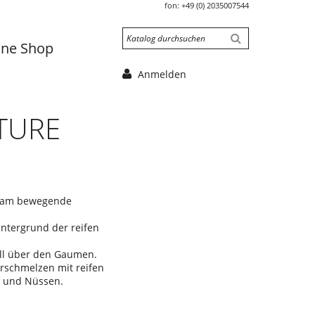
fon:
+49 (0) 2035007544
ine Shop
Anmelden
TURE
ngsam bewegende
intergrund der reifen
oll über den Gaumen.
erschmelzen mit reifen
n und Nüssen.