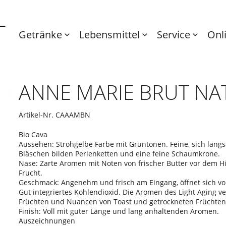
Getränke
Lebensmittel
Service
Onl
ANNE MARIE BRUT NA
Artikel-Nr.
CAAAMBN
Bio Cava
Aussehen: Strohgelbe Farbe mit Grüntönen. Feine, sich la
Bläschen bilden Perlenketten und eine feine Schaumkrone.
Nase: Zarte Aromen mit Noten von frischer Butter vor dem H
Frucht.
Geschmack: Angenehm und frisch am Eingang, öffnet sich v
Gut integriertes Kohlendioxid. Die Aromen des Light Aging v
Früchten und Nuancen von Toast und getrockneten Früchte
Finish: Voll mit guter Länge und lang anhaltenden Aromen.
Auszeichnungen